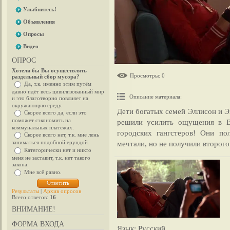
Улыбнитесь!
Объявления
Опросы
Видео
ОПРОС
Хотели бы Вы осуществлять
Просмотры
: 0
раздельный сбор мусора?
Да, т.к. именно этим путём
давно идёт весь цивилизованный мир
Описание материала
:
и это благотворно повлияет на
окружающую среду.
Дети богатых семей Эллисон и 
Скорее всего да, если это
поможет сэкономить на
решили усилить ощущения в В
коммунальных платежах.
городских гангстеров! Они п
Скорее всего нет, т.к. мне лень
мечтали, но не получили второго
заниматься подобной ерундой.
Категорически нет и никто
меня не заставит, т.к. нет такого
закона.
Мне всё равно.
Результаты
|
Архив опросов
Всего ответов:
16
ВНИМАНИЕ!
ФОРМА ВХОДА
Язык
: Русский