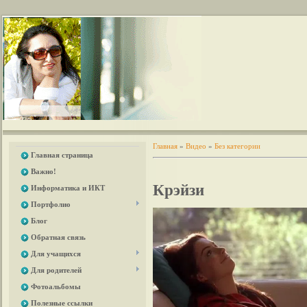
Главная
»
Видео
»
Без категории
Главная страница
Важно!
Крэйзи
Информатика и ИКТ
Портфолио
Блог
Обратная связь
Для учащихся
Для родителей
Фотоальбомы
Полезные ссылки