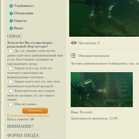
Улыбнитесь!
Объявления
Опросы
Видео
ОПРОС
Хотели бы Вы осуществлять
Просмотры
: 0
раздельный сбор мусора?
Да, т.к. именно этим путём
давно идёт весь цивилизованный мир
Описание материала
:
и это благотворно повлияет на
Лучшее развлекательное телевидение у вас д
окружающую среду.
Скорее всего да, если это
поможет сэкономить на
коммунальных платежах.
Скорее всего нет, т.к. мне лень
заниматься подобной ерундой.
Категорически нет и никто
меня не заставит, т.к. нет такого
закона.
Мне всё равно.
Язык
: Русский
Результаты
|
Архив опросов
Длительность материала
: 12:00
Всего ответов:
16
ВНИМАНИЕ!
ФОРМА ВХОДА